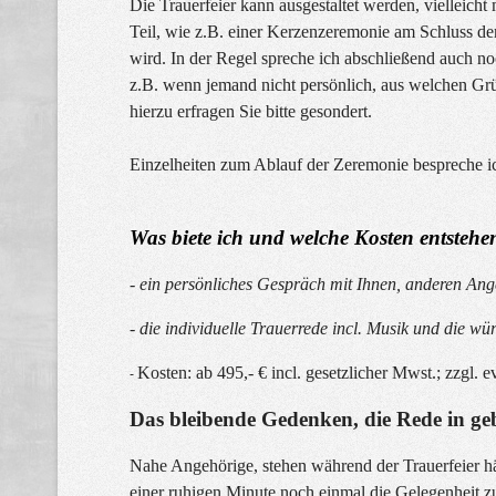
Die Trauerfeier kann ausgestaltet werden, vielleicht m
Teil, wie z.B. einer Kerzenzeremonie am Schluss der
wird. In der Regel spreche ich abschließend auch 
z.B. wenn jemand nicht persönlich, aus welchen Grü
hierzu erfragen Sie bitte gesondert.
Einzelheiten zum Ablauf der Zeremonie bespreche i
Was biete ich und welche Kosten entstehe
- ein persönliches Gespräch mit Ihnen, anderen Ange
- die individuelle Trauerrede incl. Musik und die wü
Kosten: ab 495,- € incl. gesetzlicher Mwst.; zzgl. e
-
Das bleibende Gedenken, die Rede in g
Nahe Angehörige, stehen während der Trauerfeier hä
einer ruhigen Minute noch einmal die Gelegenheit zu