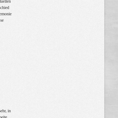
tuellen
schied
remonie
ise
ehr, in
beite