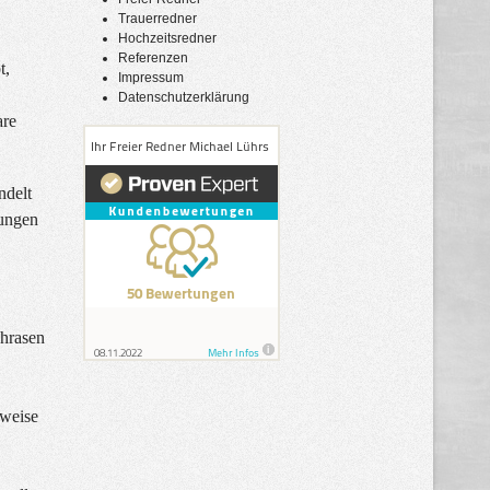
Trauerredner
Hochzeitsredner
Referenzen
t,
Impressum
Datenschutzerklärung
are
ndelt
dungen
Phrasen
sweise