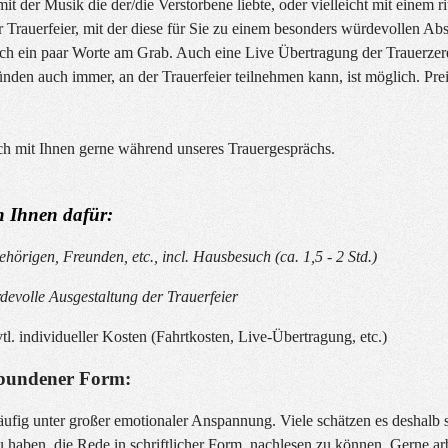
it der Musik die der/die Verstorbene liebte, oder vielleicht mit einem ri
 Trauerfeier, mit der diese für Sie zu einem besonders würdevollen Ab
noch ein paar Worte am Grab. Auch eine Live Übertragung der Trauerze
nden auch immer, an der Trauerfeier teilnehmen kann, ist möglich. Pre
ch mit Ihnen gerne während unseres Trauergesprächs.
n Ihnen dafür:
hörigen, Freunden, etc., incl. Hausbesuch (ca. 1,5 - 2 Std.)
rdevolle Ausgestaltung der Trauerfeier
vtl. individueller Kosten (Fahrtkosten, Live-Übertragung, etc.)
ebundener Form:
ufig unter großer emotionaler Anspannung. Viele schätzen es deshalb s
 haben, die Rede in schriftlicher Form, nachlesen zu können. Gerne ar