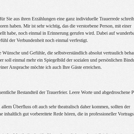
für Sie aus ihren Erzählungen eine ganz individuelle Trauerrede schreib
en haben. Mir ist sehr wichtig, das die verstorbene Person, mit einer
ellt habe, noch einmal in Erinnerung gerufen wird. Dabei auf wunderb
ühl der Verbundenheit noch einmal verfestigt.
 Wünsche und Gefühle, die selbstverständlich absolut vertraulich beha
r soll einmal mehr ein Spiegelbild der sozialen und persönlichen Bin
einer Ansprache möchte ich auch Ihre Gäste erreichen.
sentliche Bestandteil der Trauerfeier. Leere Worte und abgedroschene 
 allem Überfluss oft auch sehr theatralisch daher kommen, sollten der
e inhaltlich gut vorbereitete Rede hören, die in professioneller Vortrag